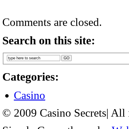
Comments are closed.
Search on this site:
Categories:
Casino
© 2009 Casino Secrets
|
All 