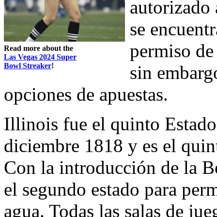
autorizado 
se encuentr
permiso de 
Read more about the
Las Vegas 2024 Super
Bowl Streaker
!
sin embargo
opciones de apuestas.
Illinois fue el quinto Estad
diciembre 1818 y es el quin
Con la introducción de la Be
el segundo estado para permi
agua. Todas las salas de ju