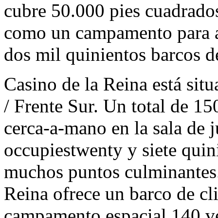
cubre 50.000 pies cuadrados
como un campamento para a
dos mil quinientos barcos de
Casino de la Reina está sit
/ Frente Sur. Un total de 15
cerca-a-mano en la sala de 
occupiestwenty y siete quin
muchos puntos culminantes.
Reina ofrece un barco de cl
campamento espacial 140 ve