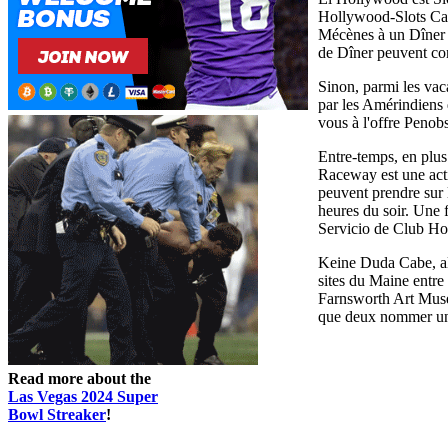
Hollywood-Slots Casi
Mécènes à un Dîner c
de Dîner peuvent co
Sinon, parmi les vac
par les Amérindiens 
vous à l'offre Peno
Entre-temps, en plu
Raceway est une activ
peuvent prendre sur 
heures du soir. Une f
Servicio de Club Ho
Keine Duda Cabe, alo
sites du Maine entre
Farnsworth Art Museu
que deux nommer un
Read more about the
Las Vegas 2024 Super
Bowl Streaker
!