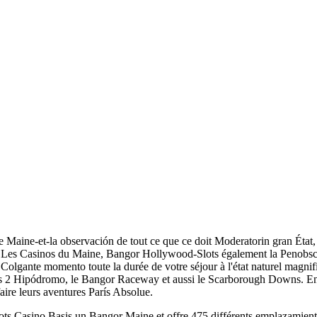
 Maine-et-la observación de tout ce que ce doit Moderatorin gran État,
 Les Casinos du Maine, Bangor Hollywood-Slots également la Penobsco
Colgante momento toute la durée de votre séjour à l'état naturel magnif
os 2 Hipódromo, le Bangor Raceway et aussi le Scarborough Downs.
 faire leurs aventures París Absolue.
ots Casino Basis un Bangor Maine et offre 475 différents emplazamient