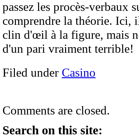
passez les procès-verbaux su
comprendre la théorie. Ici, i
clin d'œil à la figure, mais 
d'un pari vraiment terrible!
Filed under
Casino
Comments are closed.
Search on this site: