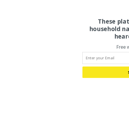
These pla
household na
hear
Free 