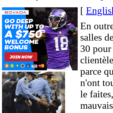
[
Englis
En outre
salles d
30 pour 
clientèl
parce qu
n'ont to
le faite
mauvais