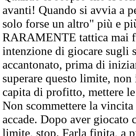
avanti! Quando si avvia a per
solo forse un altro" più e pi
RARAMENTE tattica mai fu
intenzione di giocare sugli
accantonato, prima di inizi
superare questo limite, non 
capita di profitto, mettere l
Non scommettere la vincita
accade. Dopo aver giocato c
limite, stop. Farla finita, a