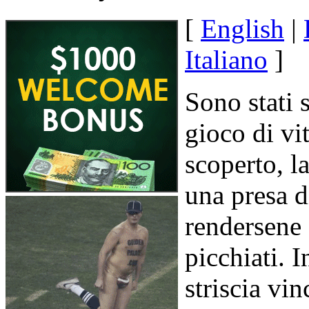
[
English
|
Italiano
]
Sono stati 
gioco di vi
scoperto, l
una presa 
rendersene
picchiati. I
striscia vin