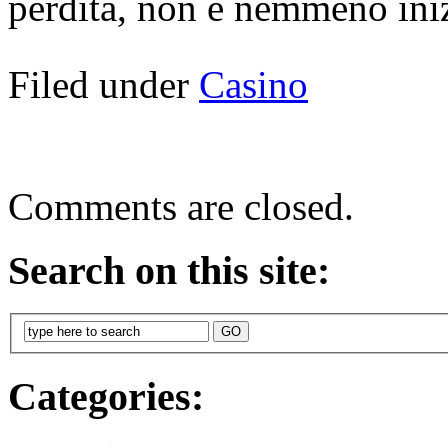
perdita, non è nemmeno iniz
Filed under
Casino
Comments are closed.
Search on this site:
Categories: